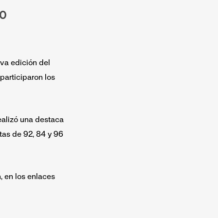
10
eva edición del
articiparon los
ealizó una destaca
tas de 92, 84 y 96
, en los enlaces