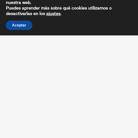
nuestra web.
Puedes aprender más sobre qué cookies utilizamos o
desactivarlas en los
ajustes
.
Aceptar
CIRCULAR / REGLAMENTO
PROTOCOLO
COMPETICIONES FRG
CLASIFICACIÓN PRUEBA
CLASIFICACIÓN RANKING