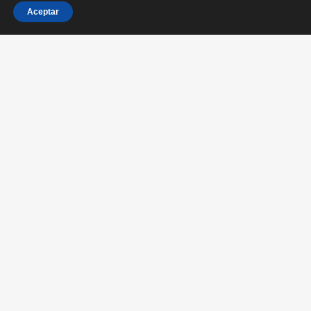
Aceptar
Circular del campeonato
Clasificación Absoluta Masculina
Clasificación Absoluta Femenina
Clasificación 2ª cat masculina
Clasificación 3ª cat masculina