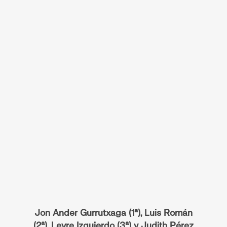
Jon Ander Gurrutxaga (1ª), Luis Román
(2ª), Leyre Izquierdo (3ª) y Judith Pérez