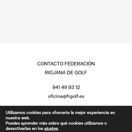
CONTACTO FEDERACIÓN
RIOJANA DE GOLF
941 49 93 12
oficina@frgolf.es
Avd. Moncalvillo 2, Edificio
Utilizamos cookies para ofrecerte la mejor experiencia en
nuestra web.
Federaciones Piso 3 Oficina 7,
Puedes aprender más sobre qué cookies utilizamos o
26007 Logroño (La Rioja)
desactivarlas en los
ajustes
.