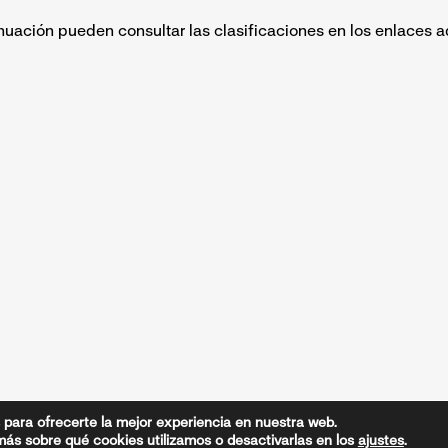
nuación pueden consultar las clasificaciones en los enlaces a
CONTACTO FEDERACIÓN RIOJANA DE GOLF
941 49 93 12
oficina@frgolf.es
villo 2, Edificio Federaciones Piso 3 Oficina 7, 26007 Logroñ
 para ofrecerte la mejor experiencia en nuestra web.
ás sobre qué cookies utilizamos o desactivarlas en los
ajustes
.