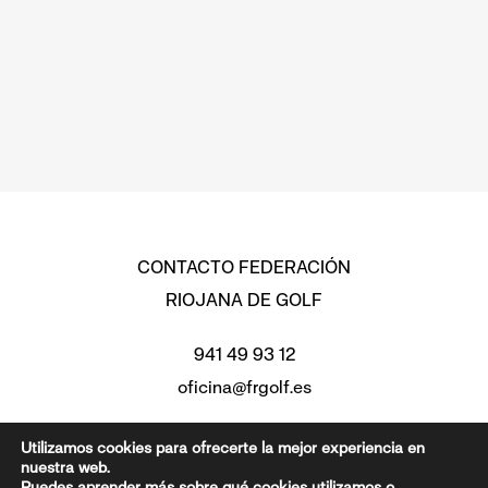
CONTACTO FEDERACIÓN
RIOJANA DE GOLF
941 49 93 12
oficina@frgolf.es
Avd. Moncalvillo 2, Edificio
Utilizamos cookies para ofrecerte la mejor experiencia en
nuestra web.
Federaciones Piso 3 Oficina 7,
Puedes aprender más sobre qué cookies utilizamos o