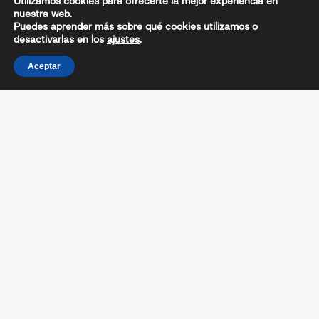
Utilizamos cookies para ofrecerte la mejor experiencia en
nuestra web.
Puedes aprender más sobre qué cookies utilizamos o
desactivarlas en los
ajustes
.
Aceptar
Clasificación Alevín Femenina
Clasificación Alevín
Masculina
Clasificación Infantil
Femenina